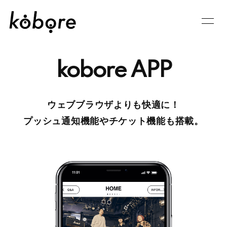
HOME
INFORMATION
kobore APP
SCHEDULE
GOODS
PROFILE
VIDEO
ウェブブラウザよりも快適に！
DISCOGRAPHY
BLOG
プッシュ通知機能やチケット機能も搭載。
MOVIE
RADIO
PHOTO
Q&A
CONTACT
APP