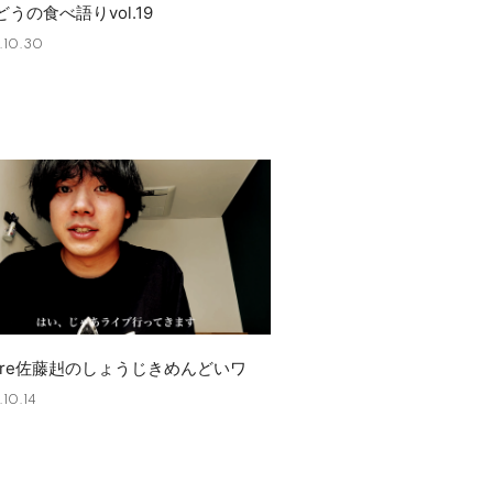
うの食べ語りvol.19
.10.30
bore佐藤赳のしょうじきめんどいワ
10.14