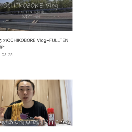
のOCHIKOBORE Vlog~FULLTEN
編~
.03.25