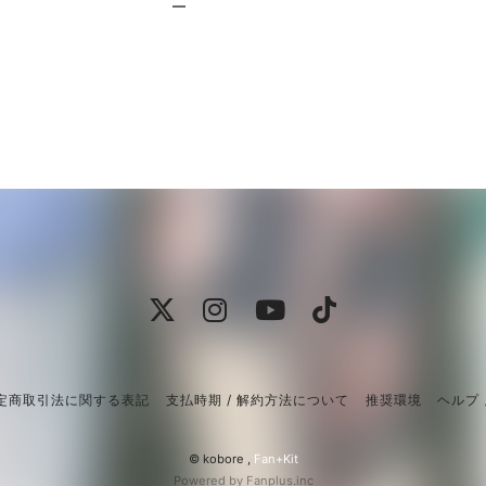
定商取引法に関する表記
支払時期 / 解約方法について
推奨環境
ヘルプ 
© kobore ,
Fan+Kit
Powered by Fanplus.inc