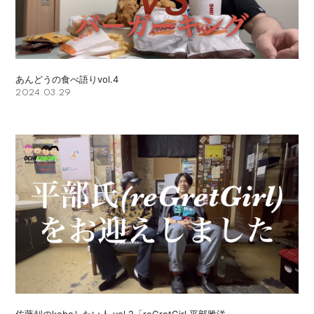
あんどうの食べ語りvol.4
2024.03.29
佐藤赳のkoboしたい人 vol.2「reGretGirl 平部雅洋」