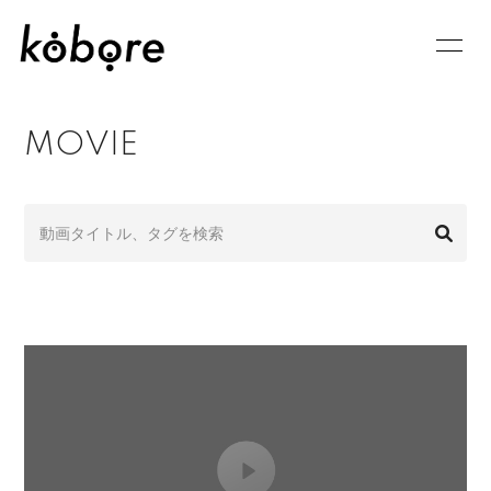
HOME
INFORMATION
MOVIE
SCHEDULE
GOODS
PROFILE
VIDEO
DISCOGRAPHY
BLOG
MOVIE
RADIO
PHOTO
Q&A
CONTACT
APP