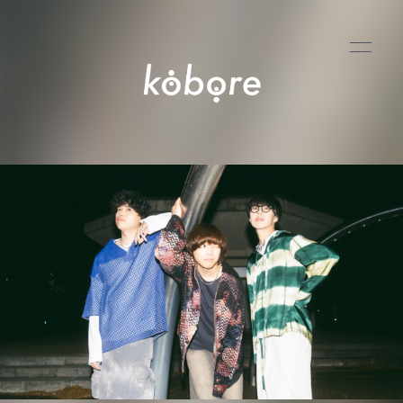
HOME
INFORMATION
SCHEDULE
GOODS
PROFILE
VIDEO
DISCOGRAPHY
BLOG
MOVIE
RADIO
PHOTO
Q&A
CONTACT
APP