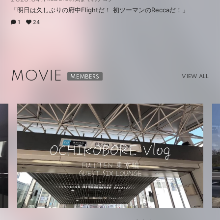
「明日は久しぶりの府中Flightだ！ 初ツーマンのReccaだ！」
1
24
MOVIE
VIEW ALL