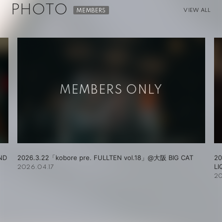
PHOTO
VIEW ALL
2026.3.27「kobore pre. FULLTEN vol.19」＠恵比寿
20
LIQUIDROOM
H
2026.04.17
20