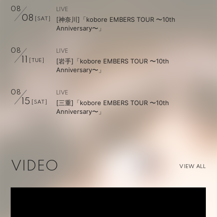
08
LIVE
08
[神奈川]「kobore EMBERS TOUR 〜10th
[SAT]
Anniversary〜」
08
LIVE
11
[岩手]「kobore EMBERS TOUR 〜10th
[TUE]
Anniversary〜」
08
LIVE
15
[三重]「kobore EMBERS TOUR 〜10th
[SAT]
Anniversary〜」
VIDEO
VIEW ALL