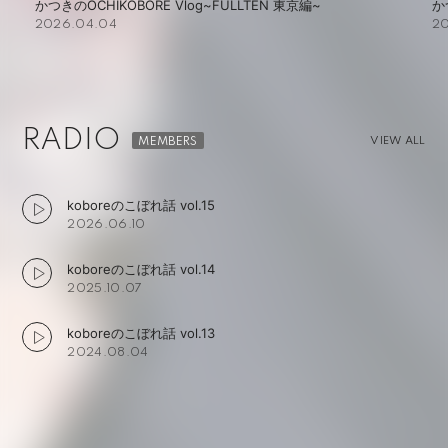
かつきのOCHIKOBORE Vlog~FULLTEN 大阪編~
k
2026.03.25
20
RADIO
VIEW ALL
koboreのこぼれ話 vol.15
2026.06.10
koboreのこぼれ話 vol.14
2025.10.07
koboreのこぼれ話 vol.13
2024.08.04