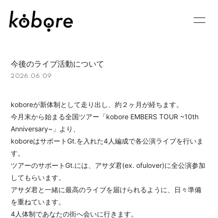
HOME
INFORMATION
今後のライブ活動について
SCHEDULE
GOODS
2026.06.09
PROFILE
VIDEO
koboreが新体制として走り出し、約２ヶ月が経ちます。
DISCOGRAPHY
BLOG
今月末から始まる全国ツアー「kobore EMBERS TOUR ~10th
Anniversary~」より、
MOVIE
RADIO
koboreはサポートGt.を入れた4人編成で各公演ライブを行いま
す。
PHOTO
Q&A
ツアーのサポートGt.には、アサダ君(ex. ofulover)に全公演参加
してもらいます。
CONTACT
APP
アサダ君と一緒に最高のライブを届けられるように、日々準備
を重ねています。
4人体制であなたの街へ会いに行きます。