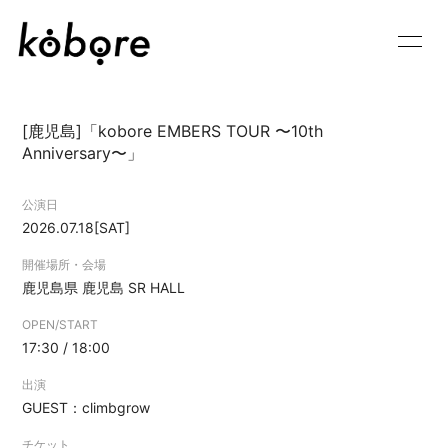
HOME
INFORMATION
[鹿児島]「kobore EMBERS TOUR 〜10th
SCHEDULE
GOODS
Anniversary〜」
PROFILE
VIDEO
公演日
2026.07.18
[SAT]
DISCOGRAPHY
BLOG
開催場所・会場
MOVIE
RADIO
鹿児島県
鹿児島 SR HALL
OPEN/START
PHOTO
Q&A
17:30 / 18:00
CONTACT
APP
出演
GUEST：climbgrow
チケット